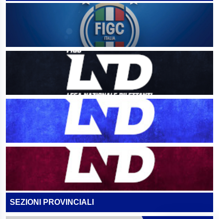
SEZIONI PROVINCIALI