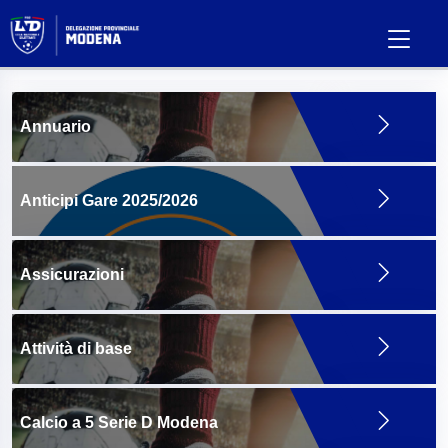
Annuario
Anticipi Gare 2025/2026
Assicurazioni
Attività di base
Calcio a 5 Serie D Modena