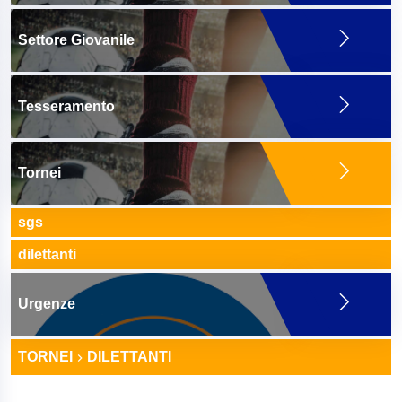
Settore Giovanile
Tesseramento
Tornei
sgs
dilettanti
Urgenze
TORNEI
DILETTANTI