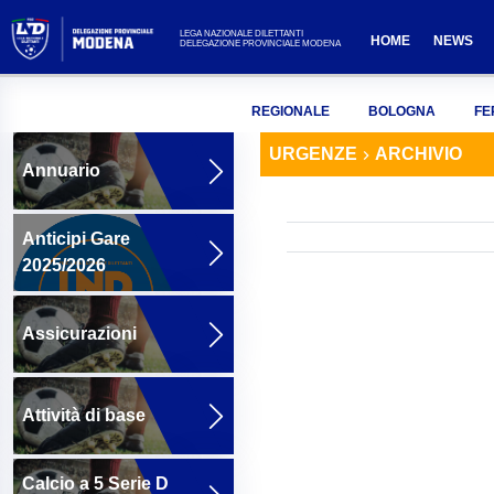
LEGA NAZIONALE DILETTANTI
HOME
NEWS
DELEGAZIONE PROVINCIALE MODENA
REGIONALE
BOLOGNA
FE
URGENZE
ARCHIVIO
Annuario
Anticipi Gare
2025/2026
Assicurazioni
Attività di base
Calcio a 5 Serie D